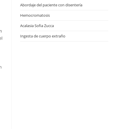
Abordaje del paciente con disentería
Hemocromatosis
Acalasia Sofia Zucca
n
Ingesta de cuerpo extraño
el
n