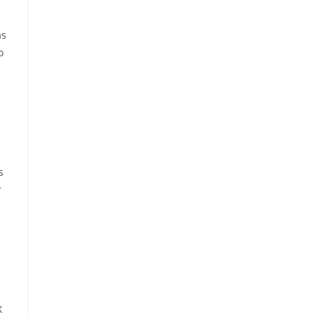
as
o
s
r
X