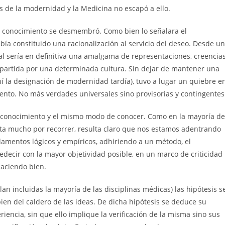
s de la modernidad y la Medicina no escapó a ello.
del conocimiento se desmembró. Como bien lo señalara el
ía constituido una racionalización al servicio del deseo. Desde u
l sería en definitiva una amalgama de representaciones, creencia
mpartida por una determinada cultura. Sin dejar de mantener una
í la designación de modernidad tardía), tuvo a lugar un quiebre e
nto. No más verdades universales sino provisorias y contingentes
 conocimiento y el mismo modo de conocer. Como en la mayoría de
falta mucho por recorrer, resulta claro que nos estamos adentrando
amentos lógicos y empíricos, adhiriendo a un método, el
predecir con la mayor objetividad posible, en un marco de criticidad
haciendo bien.
llan incluidas la mayoría de las disciplinas médicas) las hipótesis s
bien del caldero de las ideas. De dicha hipótesis se deduce su
iencia, sin que ello implique la verificación de la misma sino sus