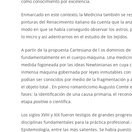
como conocimiento por excelencia.
Enmarcado en este contexto, la Medicina también se res
pinturas del Renacimiento italiano da cuenta que la a
modo en que se había conseguido observar los astros, po
lo micro y así adentrarnos en el estudio de los tejidos.
A partir de la propuesta Cartesiana de l os dominios de 
fundamentalmente en el cuerpo-máquina. Una medicina 
medida fogoneada por las ideas Newtonianas en cuya c
inmensa máquina gobernada por leyes inmutables con 
podían ser conocidos por medio de la fragmentación y an
el objeto total
. En pleno romanticismo Augusto Comte e
fases: la identificación de una causa primaria, el recon
etapa
positiva
o científica.
Los siglos XVIII y XIX fueron testigos de grandes progre
disciplinas fundamentales para la práctica profesional, 
Epidemiología, entre las más salientes. Se había puesto l