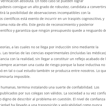
 verificación absoluta. En todo caso se pueden lograr
ipótesis consigue un alto grado de robustez, candidata a convertir
tirá la posibilidad de observaciones incompatibles con la
s científicos está exento de incurrir en un traspiés cognoscitivo, y
toma nota de ello. Este gesto de reconocimiento y posterior
ientífico y garantiza que ningún presupuesto quede a resguardo d
eorías, a las cuales no se llega por inducción sino mediante la
 Las teorías de las ciencias experimentales (incluidas las médicas
cia con la realidad, sin llegar a constituir un reflejo acabado de 
 siempre acarrean una cuota de riesgo porque la base inductiva no
 en tal o cual estudio también se produzca entre nosotros. Lo qu
liminarla imposible.
des humanas, termina instalando una suerte de confiabilidad. Los
s publicados por sus colegas son válidos. La sociedad a su vez confí
to digno de describir al problema en cuestión. El nivel de confianza
sociedad ha llevado a una trasposición y aplicabilidad como nunca