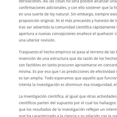
derivaciones. Así las cosas no será posible alcanzar una
confirmaciones adicionales, y con ello sostener que la h
en una suerte de ley natural. Sin embargo, siempre exis
proposición original. Ni el más precavido y honesto de lo
tras ser advertido la comunidad científica rápidamente 
apertura a nuevas concepciones enaltece el quehacer c
una ulterior revisión.
Traspuesto el hecho empírico se pasa al terreno de las t
invención de una estructura que da razón de los hechos.
son factibles en tanto procuren aproximarse en concordan
misma. Es por eso que l as predicciones de efectividad
es tan amplia. Todo esperamos que aquello que funcionó
intenta la investigación es disminuir esa inseguridad, e
La investigación científica, al igual que otras activida
científicos parten del supuesto por el cual los hallazgo
que los resultados de la investigación reflejan un inten
que ha caracterizado a la ciencia y su relación con la 