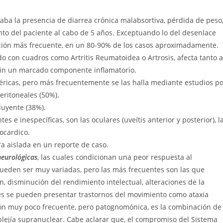
ba la presencia de diarrea crónica malabsortiva, pérdida de peso
ento del paciente al cabo de 5 años. Exceptuando lo del desenlace
tación más frecuente, en un 80-90% de los casos aproximadamente.
 con cuadros como Artritis Reumatoidea o Artrosis, afecta tanto a
in un marcado componente inflamatorio.
ricas, pero más frecuentemente se las halla mediante estudios po
eritoneales (50%).
luyente (38%).
 e inespecíficas, son las oculares (uveítis anterior y posterior), l
ocardico.
a aislada en un reporte de caso.
neurológicas
, las cuales condicionan una peor respuesta al
ueden ser muy variadas, pero las más frecuentes son las que
n, disminución del rendimiento intelectual, alteraciones de la
es se pueden presentar trastornos del movimiento como ataxia
ión muy poco frecuente, pero patognomónica, es la combinación de
lejía supranuclear. Cabe aclarar que, el compromiso del Sistema