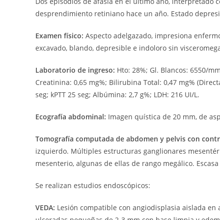
Dos episodios de afasia en el último año, interpretado
desprendimiento retiniano hace un año. Estado depresiv
Examen físico:
Aspecto adelgazado, impresiona enfermo
excavado, blando, depresible e indoloro sin visceromeg
Laboratorio de ingreso:
Hto: 28%; Gl. Blancos: 6550/m
Creatinina: 0,65 mg%; Bilirubina Total: 0,47 mg% (Direct
seg; kPTT 25 seg; Albúmina: 2,7 g%; LDH: 216 UI/L.
Ecografía abdominal:
Imagen quística de 20 mm, de asp
Tomografía computada de abdomen y pelvis con contr
izquierdo. Múltiples estructuras ganglionares mesentér
mesenterio, algunas de ellas de rango megálico. Escasa 
Se realizan estudios endoscópicos:
VEDA:
Lesión compatible con angiodisplasia aislada en a
ulceradas pequeñas de 2-3 mm con base limpia y edem