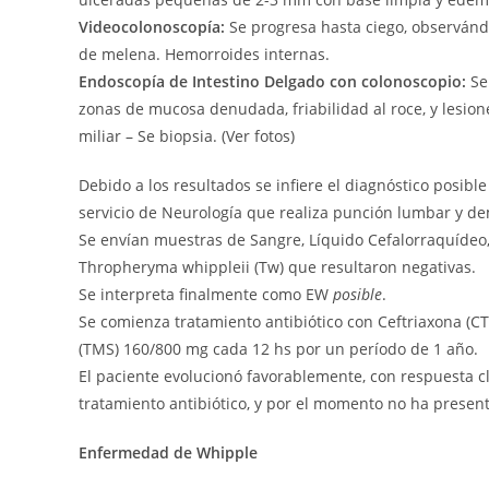
Videocolonoscopía:
Se progresa hasta ciego, observánd
de melena. Hemorroides internas.
Endoscopía de Intestino Delgado con colonoscopio:
Se
zonas de mucosa denudada, friabilidad al roce, y lesio
miliar – Se biopsia. (Ver fotos)
Debido a los resultados se infiere el diagnóstico posi
servicio de Neurología que realiza punción lumbar y de
Se envían muestras de Sangre, Líquido Cefalorraquídeo,
Thropheryma whippleii (Tw) que resultaron negativas.
Se interpreta finalmente como EW
posible
.
Se comienza tratamiento antibiótico con Ceftriaxona (CT
(TMS) 160/800 mg cada 12 hs por un período de 1 año.
El paciente evolucionó favorablemente, con respuesta clí
tratamiento antibiótico, y por el momento no ha presen
Enfermedad de Whipple