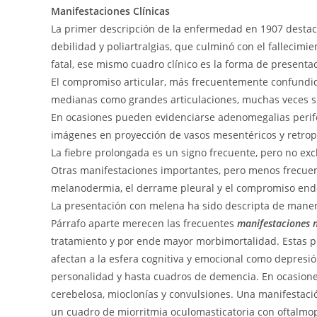
Manifestaciones Clínicas
La primer descripción de la enfermedad en 1907 destaca
debilidad y poliartralgias, que culminó con el fallecimi
fatal, ese mismo cuadro clínico es la forma de presen
El compromiso articular, más frecuentemente confundido
medianas como grandes articulaciones, muchas veces s
En ocasiones pueden evidenciarse adenomegalias perifé
imágenes en proyección de vasos mesentéricos y retrop
La fiebre prolongada es un signo frecuente, pero no exc
Otras manifestaciones importantes, pero menos frecuentes
melanodermia, el derrame pleural y el compromiso end
La presentación con melena ha sido descripta de maner
Párrafo aparte merecen las frecuentes
manifestaciones 
tratamiento y por ende mayor morbimortalidad. Estas p
afectan a la esfera cognitiva y emocional como depresió
personalidad y hasta cuadros de demencia. En ocasion
cerebelosa, mioclonías y convulsiones. Una manifestac
un cuadro de miorritmia oculomasticatoria con oftalmop