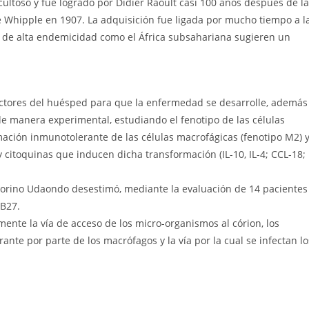
cultoso y fue logrado por Didier Raoult casi 100 años después de la
 Whipple en 1907. La adquisición fue ligada por mucho tiempo a l
s de alta endemicidad como el África subsahariana sugieren un
ctores del huésped para que la enfermedad se desarrolle, además
de manera experimental, estudiando el fenotipo de las células
mación inmunotolerante de las células macrofágicas (fenotipo M2) 
 citoquinas que inducen dicha transformación (IL-10, IL-4; CCL-18;
norino Udaondo desestimó, mediante la evaluación de 14 pacientes
-B27.
mente la vía de acceso de los micro-organismos al córion, los
te por parte de los macrófagos y la vía por la cual se infectan lo