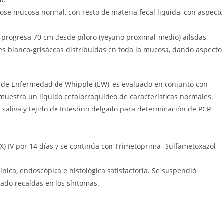
ose mucosa normal, con resto de materia fecal liquida, con aspect
 progresa 70 cm desde píloro (yeyuno proximal-medio) ailsdas
nes blanco-grisáceas distribuidas en toda la mucosa, dando aspecto
ble de Enfermedad de Whipple (EW), es evaluado en conjunto con
muestra un líquido cefalorraquídeo de características normales.
 saliva y tejido de Intestino delgado para determinación de PCR
X) IV por 14 días y se continúa con Trimetoprima- Sulfametoxazol
nica, endoscópica e histológica satisfactoria. Se suspendió
tado recaídas en los síntomas.