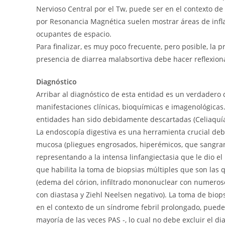
Nervioso Central por el Tw, puede ser en el contexto 
por Resonancia Magnética suelen mostrar áreas de infla
ocupantes de espacio.
Para finalizar, es muy poco frecuente, pero posible, la p
presencia de diarrea malabsortiva debe hacer reflexiona
Diagnóstico
Arribar al diagnóstico de esta entidad es un verdadero 
manifestaciones clínicas, bioquímicas e imagenológica
entidades han sido debidamente descartadas (Celiaquía, 
La endoscopía digestiva es una herramienta crucial deb
mucosa (pliegues engrosados, hiperémicos, que sangran f
representando a la intensa linfangiectasia que le dio el
que habilita la toma de biopsias múltiples que son las 
(edema del córion, infiltrado mononuclear con numeroso
con diastasa y Ziehl Neelsen negativo). La toma de biops
en el contexto de un síndrome febril prolongado, pued
mayoría de las veces PAS -, lo cual no debe excluir el di