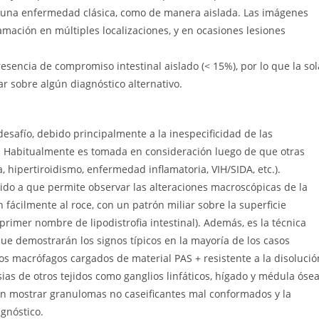
de una enfermedad clásica, como de manera aislada. Las imágenes
mación en múltiples localizaciones, y en ocasiones lesiones
resencia de compromiso intestinal aislado (< 15%), por lo que la sol
r sobre algún diagnóstico alternativo.
desafío, debido principalmente a la inespecificidad de las
s. Habitualmente es tomada en consideración luego de que otras
hipertiroidismo, enfermedad inflamatoria, VIH/SIDA, etc.).
ido a que permite observar las alteraciones macroscópicas de la
ácilmente al roce, con un patrón miliar sobre la superficie
 primer nombre de lipodistrofia intestinal). Además, es la técnica
que demostrarán los signos típicos en la mayoría de los casos
s macrófagos cargados de material PAS + resistente a la disolució
ias de otros tejidos como ganglios linfáticos, hígado y médula ósea
en mostrar granulomas no caseificantes mal conformados y la
agnóstico.