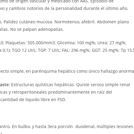
 como de origen vascular y medicado con AAS. Episodio de
o y cambios notorios de la personalidad durante el último año.
. Palidez cutáneo mucosa. Normotenso, afebril. Abdomen plano
alias. No se palpan adenopatías.
m3; Plaquetas: 505.000/mm3; Glicemia: 100 mg%; Urea: 27 mg%;
a 0,1); TGO 12 UI/L; TGP: 7 UI/L; FAL: 296 mg%; GGT: 25 mg%; Tp 15,
ecto simple, en parénquima hepático como único hallazgo anorma
aste:
Estructuras quísticas hepáticas. Quiste seroso simple renal
icas y retroperitoneales predominantemente en raíz del
cantidad de líquido libre en FSD.
ntro. En bulbo, y hasta 3era porción duodenal, múltiples lesiones
a.