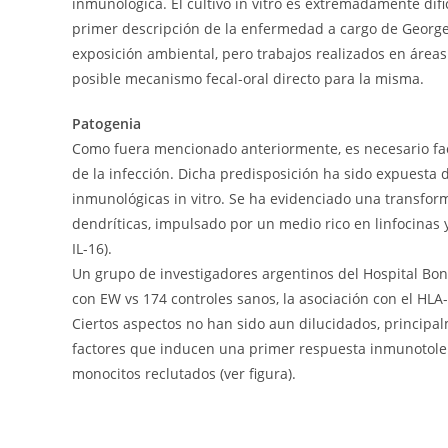
inmunológica. El cultivo in vitro es extremadamente difi
primer descripción de la enfermedad a cargo de George
exposición ambiental, pero trabajos realizados en área
posible mecanismo fecal-oral directo para la misma.
Patogenia
Como fuera mencionado anteriormente, es necesario fa
de la infección. Dicha predisposición ha sido expuesta 
inmunológicas in vitro. Se ha evidenciado una transfor
dendríticas, impulsado por un medio rico en linfocinas y
IL-16).
Un grupo de investigadores argentinos del Hospital Bo
con EW vs 174 controles sanos, la asociación con el HLA
Ciertos aspectos no han sido aun dilucidados, principal
factores que inducen una primer respuesta inmunotoleran
monocitos reclutados (ver figura).